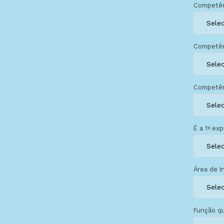
Competên
Competên
Competên
É a 1ª ex
Área de I
Função qu