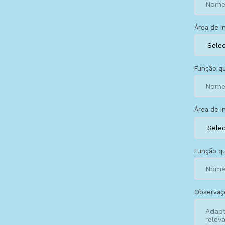
Área de I
Função qu
Área de I
Função qu
Observaç