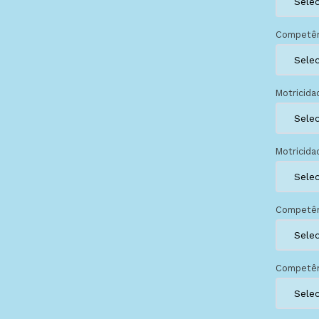
Competên
Motricida
Motricida
Competên
Competên